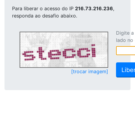
Para liberar o acesso
do IP
216.73.216.236
,
responda ao desafio abaixo.
Digite 
lado no
[trocar imagem]