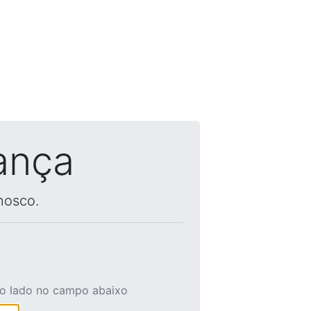
ança
nosco.
ao lado no campo abaixo