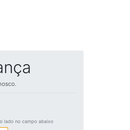
ança
nosco.
ao lado no campo abaixo