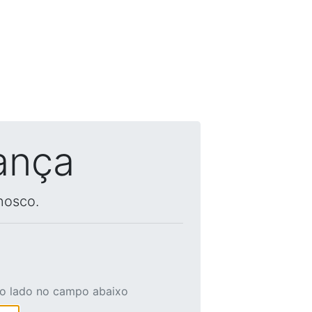
ança
nosco.
ao lado no campo abaixo